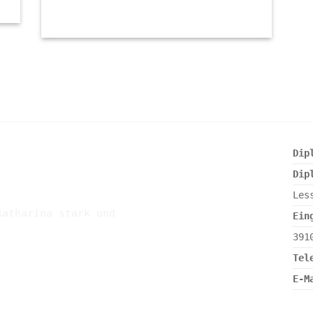
Dip
Dip
Les
Ein
391
Tel
E-M