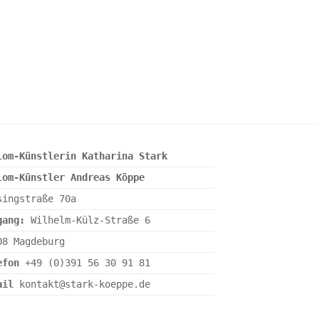
lom-Künstlerin Katharina Stark
lom-Künstler Andreas Köppe
singstraße 70a
gang:
Wilhelm-Külz-Straße 6
08 Magdeburg
efon
+49 (0)391 56 30 91 81
ail
kontakt@stark-koeppe.de